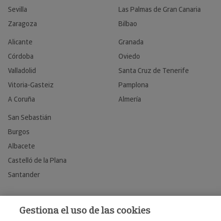
Sevilla
Las Palmas de Gran Canaria
Zaragoza
Bilbao
Alicante
Granada
Córdoba
Oviedo
Valladolid
Santa Cruz de Tenerife
Vitoria-Gasteiz
Pamplona
A Coruña
Almería
San Sebastián
Burgos
Albacete
Castelló de la Plana
Santander
Ver todas
Gestiona el uso de las cookies