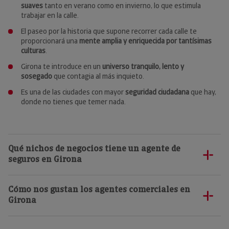
suaves
tanto en verano como en invierno, lo que estimula
trabajar en la calle.
El paseo por la historia que supone recorrer cada calle te
proporcionará una
mente amplia y enriquecida por tantísimas
culturas
.
Girona te introduce en un
universo tranquilo, lento y
sosegado
que contagia al más inquieto.
Es una de las ciudades con mayor
seguridad ciudadana
que hay,
donde no tienes que temer nada.
Qué nichos de negocios tiene un agente de
seguros en Girona
Tienes varios donde elegir para
elaborar tu propia cartera de
Cómo nos gustan los agentes comerciales en
clientes
. Te mencionamos algunos de ellos:
Girona
Como todas las capitales de provincia, es una ciudad
enfocada al
Nos encantan las siguientes cualidades:
sector servicios
y, en este caso, al
turismo
. Así, dispones de