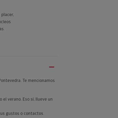
 placer,
úcleos
as.
n Pontevedra. Te mencionamos
 el verano. Eso sí, llueve un
tus gustos o contactos.