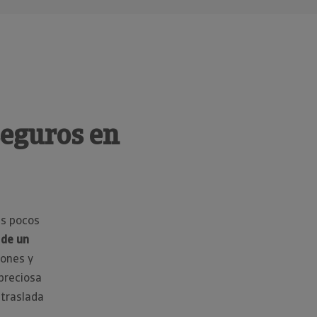
seguros en
ás pocos
 de un
sones y
 preciosa
 traslada