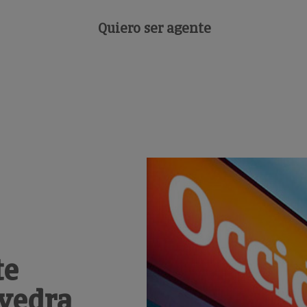
Quiero ser agente
te
evedra