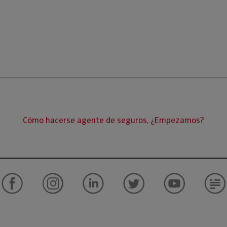
Consideramos que cierto nivel de ambición es muy sano porque
ntevedra
es una oportunidad que no debes perder. Te permite
 deseos. Si deseas más información sobre lo que te ofrecemos
Cómo hacerse agente de seguros, ¿Empezamos?